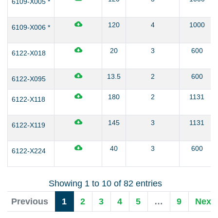
6109-X005 *
120
4
1000
6109-X006 *
20
3
600
6122-X018
13.5
2
600
6122-X095
180
2
1131
6122-X118
145
3
1131
6122-X119
40
3
600
6122-X224
Showing 1 to 10 of 82 entries
Previous
1
2
3
4
5
…
9
Next