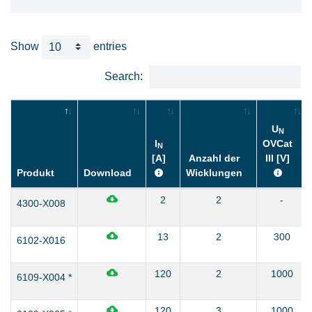
Show
entries
Search:
U
N
I
OVCat
N
[A]
Anzahl der
III
[V]
Produkt
Download
Wicklungen
2
2
-
4300-X008
13
2
300
6102-X016
120
2
1000
6109-X004 *
120
3
1000