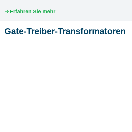
Erfahren Sie mehr
Gate-Treiber-Transformatoren
Gate-Treiber-Transformatoren für IGBTs sind das
Schlüsselelement im Ansteuerkreis für die